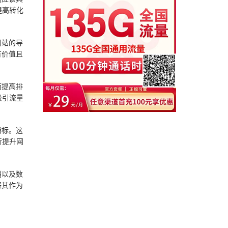
提高转化
网站的导
有价值且
而提高排
吸引流量
指标。这
断提升网
销以及数
将其作为