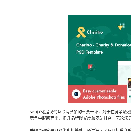
推广优化
域名主机
行业信息网站
app应用
云模板
案例展示
模版建站
政府网站
虚拟主机
小程序模板
案例
技术知识
数据与API
高端网站
云主机
云·速成美站
弹窗广告
企业网站
关于我们
服务报价
教育app定制开发
推广优化
睿推宝
商城网站
建站技巧
小程序开发
物联网APP定制开发
短信群发
行业信息网站
网站优化
团队成员
网站托管
O2Oapp定制开发
网站模板
政府网站
营销推广
联系我们
电商APP定制开发
小程序模板
手机网站
常见问题
合作客户
社交app定制开发
阿里云腾讯云
平面设计
免费获取报价
快速建站
预约服务
seo
优化是现代互联网营销的重要一环，对于在竞争激
竞争中脱颖而出，提升品牌曝光度和网站排名。无论您是
售后服务
关键词研究是SEO优化的基础。通过深入了解目标受众