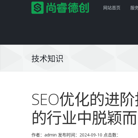
网站首页
服
技术知识
首页
服务项目
SEO优化的进
解决方案
网站建设
的行业中脱颖而
产品服务
平面设计
企业网站
网站模板
PSD转HTML
商城网站
尚睿德创程序
作者：admin
发布时间：2024-09-10
点击数：