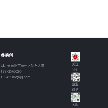
尚睿德创
关注
湖北省襄阳市襄州区钻石大道
我们
18872565290
15541106@qq.com
企业
微信
客服