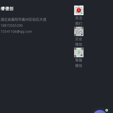
尚睿德创
关注
湖北省襄阳市襄州区钻石大道
我们
18872565290
15541106@qq.com
企业
微信
客服
微信