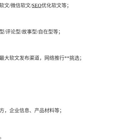
文/微信软文/
SEO
优化软文等；
/评论型/故事型/自在型等；
最大软文发布渠道，网络推行**挑选；
比方，企业信息、产品材料等；
。