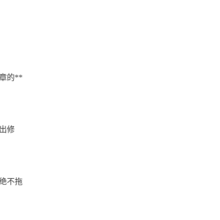
的**
出修
绝不拖