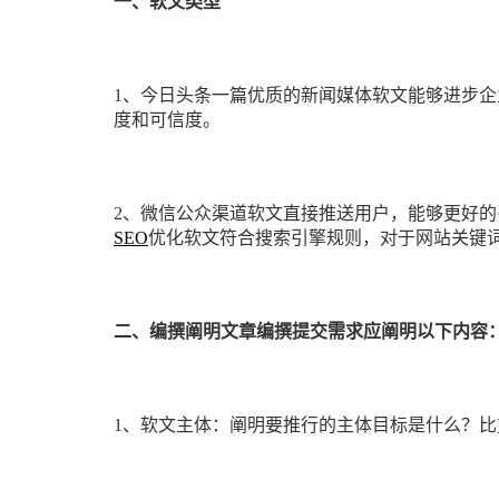
一、软文类型
推广优化
域名主机
行业信息网站
app应用
云模板
案例展示
模版建站
政府网站
虚拟主机
小程序模板
案例
1、今日头条一篇优质的新闻媒体软文能够进步
技术知识
数据与API
高端网站
云主机
云·速成美站
弹窗广告
企业网站
度和可信度。
关于我们
服务报价
教育app定制开发
推广优化
睿推宝
商城网站
建站技巧
2、微信公众渠道软文直接推送用户，能够更好的
小程序开发
物联网APP定制开发
短信群发
行业信息网站
网站优化
团队成员
SEO
优化软文符合搜索引擎规则，对于网站关键
网站托管
O2Oapp定制开发
网站模板
政府网站
营销推广
联系我们
电商APP定制开发
小程序模板
手机网站
常见问题
合作客户
二、编撰阐明文章编撰提交需求应阐明以下内容
社交app定制开发
阿里云腾讯云
平面设计
免费获取报价
快速建站
预约服务
1、软文主体：阐明要推行的主体目标是什么？比
售后服务