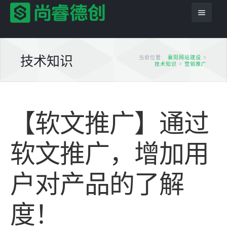
技术知识
当前位置:
襄阳网站建设
>
技术知识
>
营销推广
首页
【软文推广】通过
服务项目
解决方案
网站建设
软文推广，增加用
产品服务
平面设计
企业网站
户对产品的了解
网站模板
PSD转HTML
商城网站
尚睿德创程序
推广优化
域名主机
行业信息网站
app应用
云模板
度！
案例展示
模版建站
政府网站
虚拟主机
小程序模板
案例