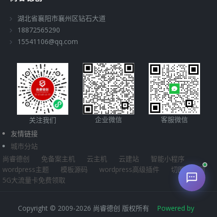
湖北省襄阳市襄州区钻石大道
18872565290
15541106@qq.com
企业微信
客服微信
关注我们
友情链接
城市分站
尚睿德创
免备案主机
云主机
云建站
智能小程序
wordpress主题
模板源码
wordpress高级插件
切图源码网
5G大流量卡免费领取
Copyright © 2009-2026 尚睿德创 版权所有
Powered by