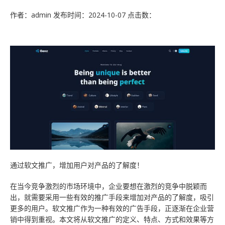
作者：admin
发布时间：2024-10-07
点击数：
技术知识
数据与API
高端网站
云主机
云·速成美站
弹窗广告
企业网站
关于我们
服务报价
教育app定制开发
推广优化
睿推宝
商城网站
建站技巧
小程序开发
物联网APP定制开发
短信群发
行业信息网站
网站优化
团队成员
网站托管
O2Oapp定制开发
网站模板
政府网站
营销推广
联系我们
电商APP定制开发
小程序模板
手机网站
常见问题
合作客户
社交app定制开发
阿里云腾讯云
平面设计
免费获取报价
快速建站
预约服务
通过软文推广，增加用户对产品的了解度！
售后服务
在当今竞争激烈的市场环境中，企业要想在激烈的竞争中脱颖而
云应用·小程序
出，就需要采用一些有效的推广手段来增加对产品的了解度，吸引
更多的用户。软文推广作为一种有效的广告手段，正逐渐在企业营
销中得到重视。本文将从软文推广的定义、特点、方式和效果等方