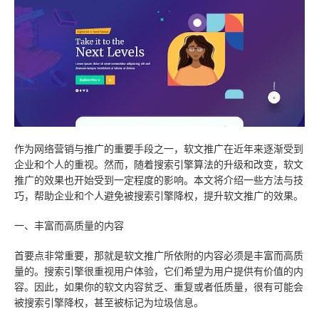
技术知识
数据与API
高端网站
云主机
云·速成美站
弹窗广告
企业网站
关于我们
服务报价
教育app定制开发
推广优化
睿推宝
商城网站
建站技巧
小程序开发
物联网APP定制开发
短信群发
行业信息网站
网站优化
团队成员
网站托管
O2Oapp定制开发
网站模板
政府网站
营销推广
联系我们
作为网络营销与推广的重要手段之一，软文推广在近年来逐渐受到
电商APP定制开发
小程序模板
手机网站
常见问题
合作客户
企业和个人的重视。然而，随着搜索引擎算法的升级和改变，软文
推广的效果也开始受到一定程度的影响。本文将介绍一些方法与技
社交app定制开发
阿里云腾讯云
平面设计
免费获取报价
巧，帮助企业和个人避免被搜索引擎降权，提升软文推广的效果。
快速建站
预约服务
一、丰富而高质量的内容
售后服务
首要点非常重要，那就是软文推广所依附的内容必须是丰富而高质
量的。搜索引擎很重视用户体验，它们希望为用户提供有价值的内
云应用·小程序
容。因此，如果你的软文内容贫乏、重复或者低质量，很有可能会
被搜索引擎降权，甚至被标记为垃圾信息。