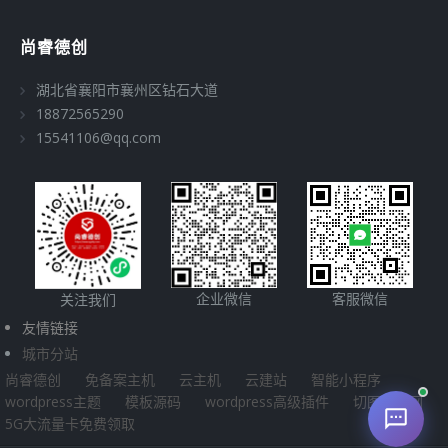
尚睿德创
湖北省襄阳市襄州区钻石大道
18872565290
15541106@qq.com
企业微信
客服微信
关注我们
友情链接
城市分站
尚睿德创
免备案主机
云主机
云建站
智能小程序
wordpress主题
模板源码
wordpress高级插件
切图源码网
5G大流量卡免费领取