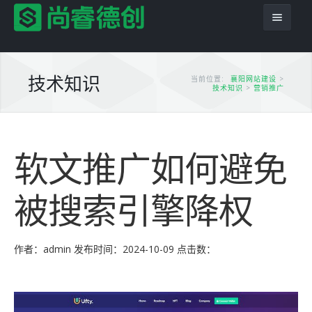
技术知识
当前位置:
襄阳网站建设
>
技术知识
>
营销推广
首页
软文推广如何避免
服务项目
解决方案
网站建设
被搜索引擎降权
产品服务
平面设计
企业网站
网站模板
PSD转HTML
商城网站
尚睿德创程序
作者：admin
发布时间：2024-10-09
点击数：
推广优化
域名主机
行业信息网站
app应用
云模板
案例展示
模版建站
政府网站
虚拟主机
小程序模板
案例