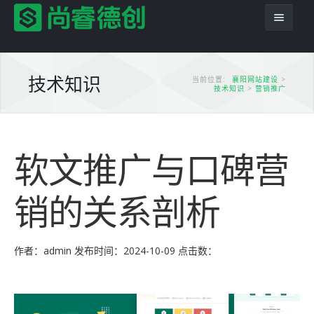
技术知识
当前位置:
襄阳网站建设
>
技术知识
>
营销推广
首页
软文推广与口碑营
服务项目
解决方案
网站建设
销的关系剖析
产品服务
平面设计
企业网站
网站模板
PSD转HTML
商城网站
尚睿德创程序
作者：admin
发布时间：2024-10-09
点击数：
推广优化
域名主机
行业信息网站
app应用
云模板
案例展示
模版建站
政府网站
虚拟主机
小程序模板
案例