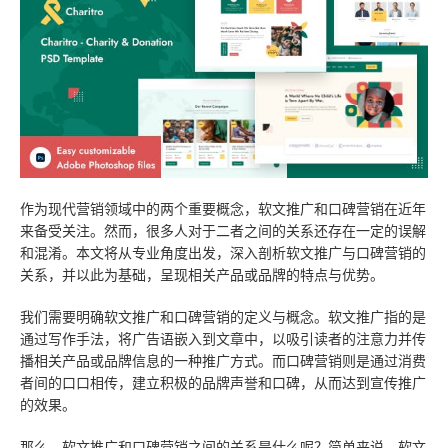
技术知识
数据与API
高端网站
云主机
云·速成美站
弹窗广告
企业网站
关于我们
服务报价
教育app定制开发
推广优化
睿推宝
商城网站
建站技巧
小程序开发
物联网APP定制开发
短信群发
行业信息网站
网站优化
团队成员
网站托管
O2Oapp定制开发
网站模板
政府网站
营销推广
联系我们
作为现代营销领域中的两个重要概念，软文推广和口碑营销在近年
电商APP定制开发
小程序模板
手机网站
常见问题
合作客户
来备受关注。然而，很多人对于二者之间的关系还存在一定的误解
和混淆。本文将从专业角度出发，深入剖析软文推广与口碑营销的
社交app定制开发
阿里云腾讯云
平面设计
免费获取报价
关系，并以此为基础，呈现相关产品或品牌的特点与优势。
快速建站
预约服务
我们需要明确软文推广和口碑营销的定义与概念。软文推广指的是
通过写作手法，将广告语嵌入到文章中，以吸引读者的注意力并传
售后服务
播相关产品或品牌信息的一种推广方式。而口碑营销则是通过消费
者间的口口相传，建立积极的品牌声誉和口碑，从而达到宣传推广
云应用·小程序
的效果。
那么，软文推广和口碑营销之间的关系是什么呢？简单来说，软文