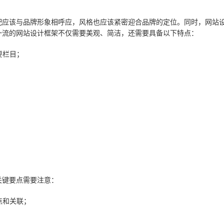
配应该与品牌形象相呼应，风格也应该紧密迎合品牌的定位。同时，网站
一流的网站设计框架不仅需要美观、简洁，还需要具备以下特点：
要栏目；
；
关键要点需要注意：
点和关联；