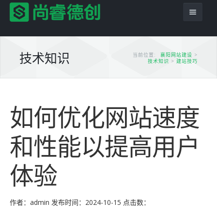
技术知识
当前位置:
襄阳网站建设
>
技术知识
>
建站技巧
首页
如何优化网站速度
服务项目
解决方案
网站建设
和性能以提高用户
产品服务
平面设计
企业网站
体验
网站模板
PSD转HTML
商城网站
尚睿德创程序
推广优化
域名主机
行业信息网站
app应用
云模板
作者：admin
发布时间：2024-10-15
点击数：
案例展示
模版建站
政府网站
虚拟主机
小程序模板
案例