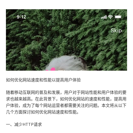
技术知识
数据与API
高端网站
云主机
云·速成美站
弹窗广告
企业网站
关于我们
服务报价
教育app定制开发
推广优化
睿推宝
商城网站
建站技巧
小程序开发
物联网APP定制开发
短信群发
行业信息网站
网站优化
团队成员
网站托管
O2Oapp定制开发
网站模板
政府网站
营销推广
联系我们
电商APP定制开发
小程序模板
手机网站
常见问题
合作客户
社交app定制开发
阿里云腾讯云
平面设计
免费获取报价
如何优化网站速度和性能以提高用户体验
快速建站
预约服务
随着移动互联网的普及和发展，用户对于网站性能和用户体验的要
求也越来越高。在此背景下，如何优化网站的速度和性能，提高用
售后服务
户体验，成为了每个网站运营者都需要关注的问题。本文将从以下
几个方面探讨如何优化网站速度和性能。
云应用·小程序
一、减少HTTP请求