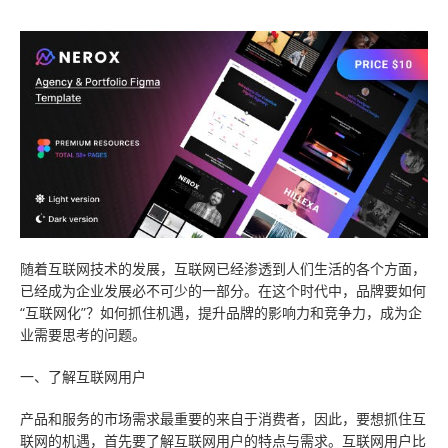
技术知识
数据与API
高端网站
云主机
云·速成美站
弹窗广告
企业网站
关于我们
服务报价
教育app定制开发
推广优化
睿推宝
商城网站
建站技巧
小程序开发
物联网APP定制开发
短信群发
行业信息网站
网站优化
团队成员
网站托管
O2Oapp定制开发
网站模板
政府网站
营销推广
联系我们
电商APP定制开发
小程序模板
手机网站
常见问题
合作客户
社交app定制开发
阿里云腾讯云
平面设计
免费获取报价
随着互联网技术的发展，互联网已经渗透到人们生活的各个方面，
已经成为企业发展必不可少的一部分。在这个时代中，品牌要如何
快速建站
预约服务
“互联网化”？如何抓住机遇，提升品牌的影响力和竞争力，成为企
业需要思考的问题。
售后服务
一、了解互联网用户
云应用·小程序
产品和服务的市场需求最重要的来自于消费者，因此，要想抓住互
联网的机遇，首先要了解互联网用户的特点与需求。互联网用户比