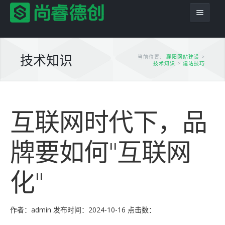
技术知识
当前位置:
襄阳网站建设
>
技术知识
>
建站技巧
首页
互联网时代下，品
服务项目
解决方案
网站建设
牌要如何"互联网
产品服务
平面设计
企业网站
化"
网站模板
PSD转HTML
商城网站
尚睿德创程序
推广优化
域名主机
行业信息网站
app应用
云模板
作者：admin
发布时间：2024-10-16
点击数：
案例展示
模版建站
政府网站
虚拟主机
小程序模板
案例