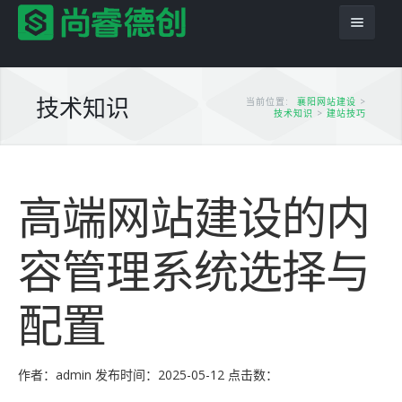
技术知识
当前位置:
襄阳网站建设
>
技术知识
>
建站技巧
首页
高端网站建设的内
服务项目
解决方案
网站建设
容管理系统选择与
产品服务
平面设计
企业网站
配置
网站模板
PSD转HTML
商城网站
尚睿德创程序
推广优化
域名主机
行业信息网站
app应用
云模板
作者：admin
发布时间：2025-05-12
点击数：
案例展示
模版建站
政府网站
虚拟主机
小程序模板
案例