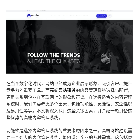
技术知识
数据与API
高端网站
云主机
云·速成美站
弹窗广告
企业网站
关于我们
服务报价
教育app定制开发
推广优化
睿推宝
商城网站
建站技巧
小程序开发
物联网APP定制开发
短信群发
行业信息网站
网站优化
团队成员
网站托管
O2Oapp定制开发
网站模板
政府网站
营销推广
联系我们
电商APP定制开发
小程序模板
手机网站
常见问题
合作客户
社交app定制开发
阿里云腾讯云
平面设计
免费获取报价
在当今数字化时代，网站已经成为企业展示形象、吸引客户、提升
竞争力的重要工具。而
高端网站建设
的内容管理系统选择与配置，
快速建站
预约服务
更是关系到企业在互联网上的形象和声誉。在选择适合的内容管理
系统时，我们需要考虑多个因素，包括功能性、灵活性、安全性以
售后服务
及易用性等等。本文将深入探讨这些关键因素，并介绍一款具备这
些优势的高端内容管理系统。
云应用·小程序
功能性是选择内容管理系统的重要考虑因素之一。高端
网站建设
需
要一个强大的内容管理系统，能够满足企业的各种需求。这包括灵