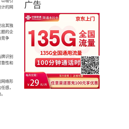
，以吸引
广告
设计的网
突出其独
主题的企
场竞争
品牌识别
可靠性和
的网络形
信任感，
力。