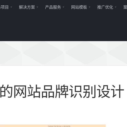
务项目
解决方案
产品服务
网站模板
推广优化
的网站品牌识别设计