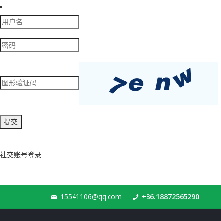
社交账号登录
15541106@qq.com
+86.18872565290