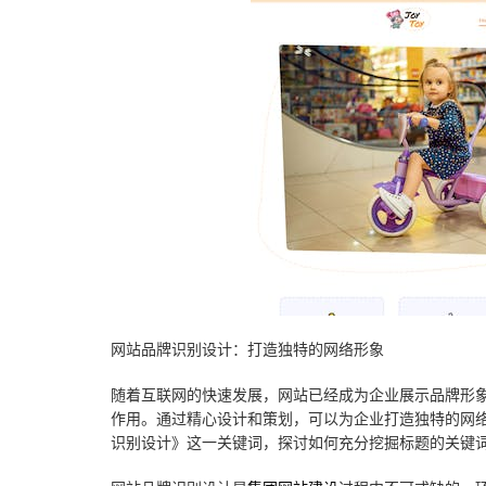
推广优化
域名主机
行业信息网站
app应用
云模板
案例展示
模版建站
政府网站
虚拟主机
小程序模板
案例
技术知识
数据与API
高端网站
云主机
云·速成美站
弹窗广告
企业网站
关于我们
服务报价
教育app定制开发
推广优化
睿推宝
商城网站
建站技巧
小程序开发
物联网APP定制开发
短信群发
行业信息网站
网站优化
团队成员
网站托管
O2Oapp定制开发
网站模板
政府网站
营销推广
联系我们
电商APP定制开发
小程序模板
手机网站
常见问题
合作客户
网站品牌识别设计：打造独特的网络形象
社交app定制开发
阿里云腾讯云
平面设计
免费获取报价
随着互联网的快速发展，网站已经成为企业展示品牌形
快速建站
预约服务
作用。通过精心设计和策划，可以为企业打造独特的网
识别设计》这一关键词，探讨如何充分挖掘标题的关键
售后服务