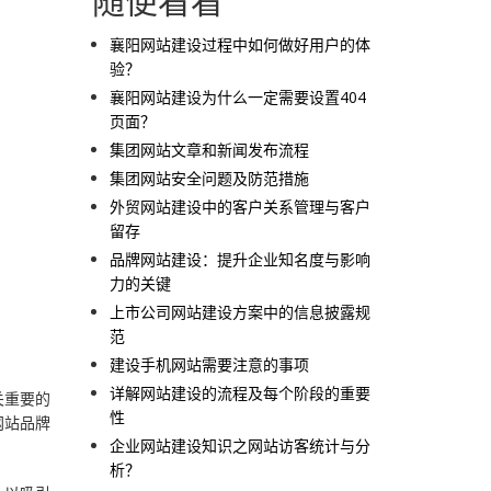
随便看看
襄阳网站建设过程中如何做好用户的体
验？
襄阳网站建设为什么一定需要设置404
页面？
集团网站文章和新闻发布流程
集团网站安全问题及防范措施
外贸网站建设中的客户关系管理与客户
留存
品牌网站建设：提升企业知名度与影响
力的关键
上市公司网站建设方案中的信息披露规
范
建设手机网站需要注意的事项
详解网站建设的流程及每个阶段的重要
关重要的
性
网站品牌
企业网站建设知识之网站访客统计与分
析？