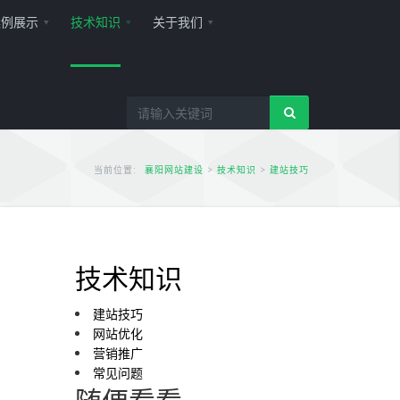
案例展示
技术知识
关于我们
当前位置:
襄阳网站建设
>
技术知识
>
建站技巧
技术知识
建站技巧
网站优化
营销推广
常见问题