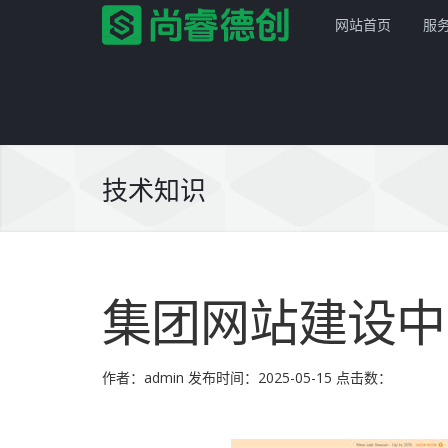
网站首页
服
技术知识
首页
服务项目
集团网站建设中
解决方案
网站建设
产品服务
平面设计
企业网站
作者：admin
发布时间：2025-05-15
点击数：
网站模板
PSD转HTML
商城网站
尚睿德创程序