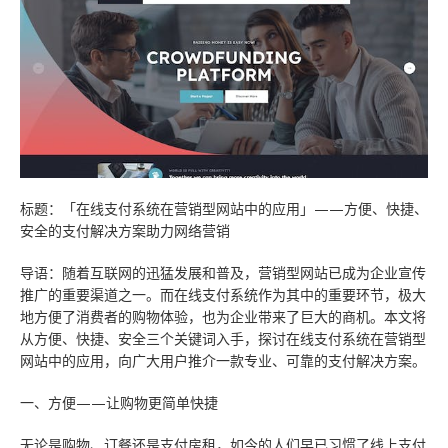
技术知识
数据与API
高端网站
云主机
云·速成美站
弹窗广告
企业网站
关于我们
服务报价
教育app定制开发
推广优化
睿推宝
商城网站
建站技巧
小程序开发
物联网APP定制开发
短信群发
行业信息网站
网站优化
团队成员
网站托管
O2Oapp定制开发
网站模板
政府网站
营销推广
联系我们
标题：「在线支付系统在营销型网站中的应用」——方便、快捷、
电商APP定制开发
小程序模板
手机网站
常见问题
合作客户
安全的支付解决方案助力网络营销
社交app定制开发
阿里云腾讯云
平面设计
免费获取报价
导语：随着互联网的迅猛发展和普及，营销型网站已成为企业宣传
推广的重要渠道之一。而在线支付系统作为其中的重要环节，极大
快速建站
预约服务
地方便了消费者的购物体验，也为企业带来了巨大的商机。本文将
从方便、快捷、安全三个关键词入手，探讨在线支付系统在营销型
售后服务
网站中的应用，向广大用户推介一款专业、可靠的支付解决方案。
云应用·小程序
一、方便——让购物更简单快捷
无论是购物、订餐还是支付房租，如今的人们早已习惯了线上支付