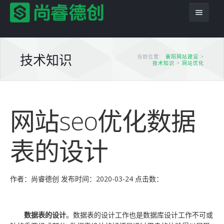
技术知识
当前位置:
襄阳网站建设
>
技术知识
>
网站优化
首页
网站seo优化数据
服务项目
解决方案
网站建设
表的设计
产品服务
平面设计
企业网站
网站模板
PSD转HTML
商城网站
尚睿德创程序
作者：尚睿德创
发布时间：2020-03-24
点击数：
推广优化
域名主机
行业信息网站
app应用
云模板
数据表的设计
。数据表的设计工作也是数据库设计工作不可或
案例展示
模版建站
政府网站
虚拟主机
小程序模板
案例