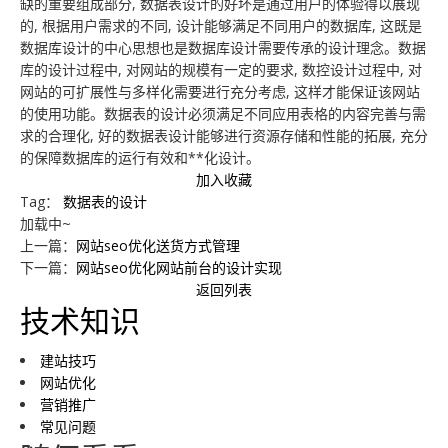
缺的重要组成部分, 数据表设计的好坏是通过用户的体验得以展现
的, 根据用户需求的不同, 设计能够满足不同用户的数据库, 这既是
技术知识
数据与API
高端网站
云主机
云·速成美站
弹窗广告
企业网站
数据库设计的中心思想也是数据库设计需要传承的设计理念。数据
库的设计过程中, 对网站的规模有一定的要求, 数控设计过程中, 对
关于我们
服务报价
教育app定制开发
推广优化
睿推宝
商城网站
建站技巧
网站的可扩展性与多样化需要进行充分考虑, 这样才能保证该网站
的使用功能。数据表的设计必须满足不同应用表格的内容完善与需
小程序开发
物联网APP定制开发
短信群发
行业信息网站
网站优化
团队成员
求的合理化, 好的数据表设计能够进行资源存储和性能的拓展, 充分
的保障数据库的运行有效和**化设计。
网站托管
O2Oapp定制开发
网站模板
政府网站
营销推广
联系我们
加入收藏
Tag：
数据表的设计
电商APP定制开发
小程序模板
手机网站
常见问题
合作客户
加载中~
上一篇：
网站seo优化送货方式管理
社交app定制开发
阿里云腾讯云
平面设计
免费获取报价
下一篇：
网站seo优化网站前台的设计实现
返回列表
快速建站
预约服务
技术知识
售后服务
建站技巧
网站优化
云应用·小程序
营销推广
常见问题