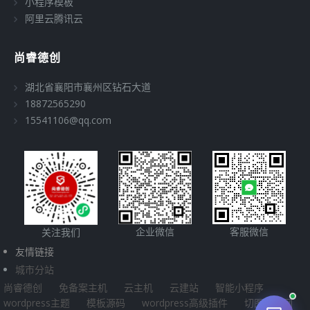
小程序模板
阿里云腾讯云
尚睿德创
湖北省襄阳市襄州区钻石大道
18872565290
15541106@qq.com
企业微信
客服微信
关注我们
友情链接
城市分站
尚睿德创
免备案主机
云主机
云建站
智能小程序
wordpress主题
模板源码
wordpress高级插件
切图源码网