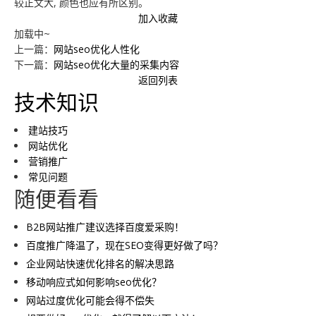
较正文大, 颜色也应有所区别。
加入收藏
技术知识
数据与API
高端网站
云主机
云·速成美站
弹窗广告
企业网站
加载中~
上一篇：
网站seo优化人性化
关于我们
服务报价
教育app定制开发
推广优化
睿推宝
商城网站
建站技巧
下一篇：
网站seo优化大量的采集内容
返回列表
小程序开发
物联网APP定制开发
短信群发
行业信息网站
网站优化
团队成员
技术知识
网站托管
O2Oapp定制开发
网站模板
政府网站
营销推广
联系我们
建站技巧
网站优化
电商APP定制开发
小程序模板
手机网站
常见问题
合作客户
营销推广
常见问题
社交app定制开发
阿里云腾讯云
平面设计
免费获取报价
随便看看
快速建站
预约服务
B2B网站推广建议选择百度爱采购！
售后服务
百度推广降温了，现在SEO变得更好做了吗？
企业网站快速优化排名的解决思路
云应用·小程序
移动响应式如何影响seo优化？
网站过度优化可能会得不偿失