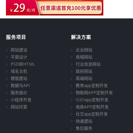
服务项目
解决方案
网站建设
企业网站
平面设计
商城网站
PSD转HTML
行业信息网站
域名主机
政府网站
模版建站
高端网站
数据与API
教育app定制开发
服务报价
物联网APP定制开发
小程序开发
O2Oapp定制开发
网站托管
电商APP定制开发
社交app定制开发
快速建站
售后服务