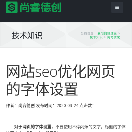
技术知识
当前位置:
襄阳网站建设
>
技术知识
>
网站优化
首页
网站seo优化网页
服务项目
解决方案
网站建设
的字体设置
产品服务
平面设计
企业网站
网站模板
PSD转HTML
商城网站
尚睿德创程序
作者：尚睿德创
发布时间：2020-03-24
点击数：
推广优化
域名主机
行业信息网站
app应用
云模板
对于
网页的字体设置
，不要使用不停闪烁的文字，标题的字体
案例展示
模版建站
政府网站
虚拟主机
小程序模板
案例