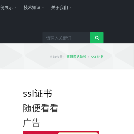
案例展示
技术知识
关于我们
当前位置:
襄阳网站建设
>
SSL证书
ssl证书
随便看看
广告