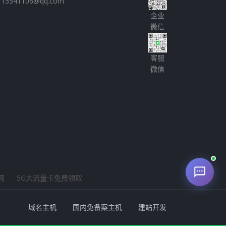
15541106@qq.com
企业
微信
客服
微信
网
5G大流量卡免费领取
域名主机
国内免备案主机
建站开发