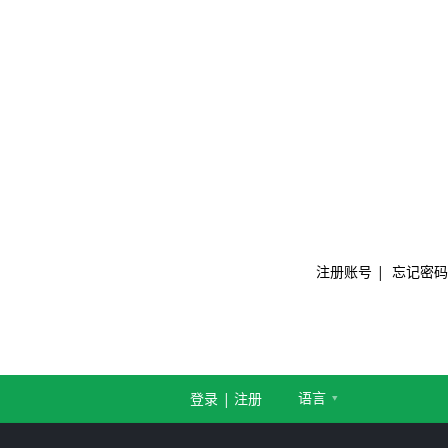
注册账号
|
忘记密码
语言
登录
|
注册