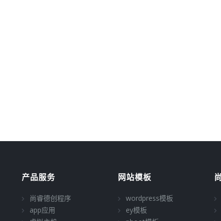
产品服务
网站模板
尚睿德创程序
wordpress模板
app应用
ey模板