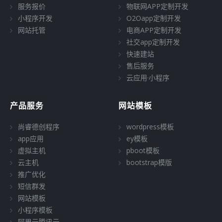
服务报价
物联网APP定制开发
技术知识
数据与API
高端网站
云主机
云·速成美站
弹窗广告
企业网站
小程序开发
O2Oapp定制开发
网站托管
电商APP定制开发
关于我们
服务报价
教育app定制开发
推广优化
睿推宝
商城网站
建站技巧
社交app定制开发
快速建站
小程序开发
物联网APP定制开发
短信群发
行业信息网站
网站优化
团队成员
售后服务
云应用·小程序
网站托管
O2Oapp定制开发
网站模板
政府网站
营销推广
联系我们
电商APP定制开发
小程序模板
手机网站
常见问题
产品服务
网站模板
合作客户
社交app定制开发
阿里云腾讯云
平面设计
尚睿德创程序
wordpress模板
免费获取报价
app应用
ey模板
快速建站
预约服务
虚拟主机
pboot模板
云主机
bootstrap模版
售后服务
推广优化
短信群发
云应用·小程序
网站模板
小程序模板
阿里云腾讯云