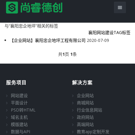
与
“襄阳忠企地坪”
相关的标签
襄阳网站建设
TAG标签
【企业网站】襄阳忠企地坪工程有限公司
2020-07-09
首页
共
1
页
1
条
服务项目
解决方案
网站建设
服务项目
解决方案
产品服务
平面设计
企业网站
网站建设
企业网站
平面设计
商城网站
网站模板
PSD转HTML
商城网站
尚睿德创程序
PSD转HTML
行业信息网站
域名主机
政府网站
推广优化
域名主机
行业信息网站
app应用
云模板
模版建站
高端网站
数据与API
教育app定制开发
案例展示
模版建站
政府网站
虚拟主机
小程序模板
案例