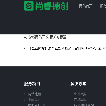
网站首页
服
与
“游戏网站开发”
相关的标签
【企业网站】果酱互娱科技公司官网PC+WAP开发
20
首页
服务项目
解决方案
网站建设
服务项目
解决方案
产品服务
平面设计
企业网站
网站建设
企业网站
网站模板
PSD转HTML
商城网站
尚睿德创程序
平面设计
商城网站
PSD转HTML
行业信息网站