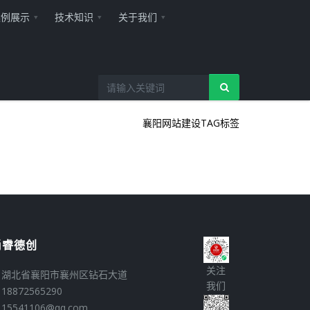
案例展示
技术知识
关于我们
襄阳网站建设
TAG标签
尚睿德创
关注
湖北省襄阳市襄州区钻石大道
我们
18872565290
15541106@qq.com