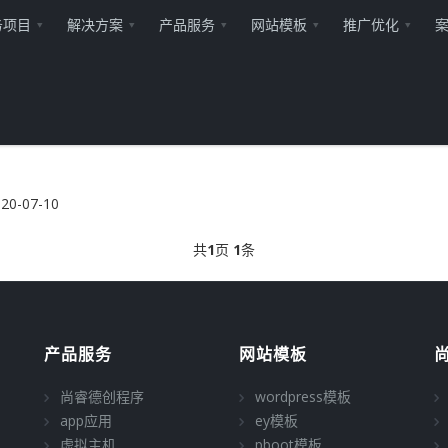
务项目
解决方案
产品服务
网站模板
推广优化
20-07-10
共
1
页
1
条
产品服务
网站模板
尚睿德创程序
wordpress模板
app应用
ey模板
虚拟主机
pboot模板