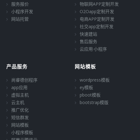
服务报价
物联网APP定制开发
技术知识
数据与API
高端网站
云主机
云·速成美站
弹窗广告
企业网站
小程序开发
O2Oapp定制开发
网站托管
电商APP定制开发
关于我们
服务报价
教育app定制开发
推广优化
睿推宝
商城网站
建站技巧
社交app定制开发
快速建站
小程序开发
物联网APP定制开发
短信群发
行业信息网站
网站优化
团队成员
售后服务
云应用·小程序
网站托管
O2Oapp定制开发
网站模板
政府网站
营销推广
联系我们
电商APP定制开发
小程序模板
手机网站
常见问题
产品服务
网站模板
合作客户
社交app定制开发
阿里云腾讯云
平面设计
尚睿德创程序
wordpress模板
免费获取报价
app应用
ey模板
快速建站
预约服务
虚拟主机
pboot模板
云主机
bootstrap模版
售后服务
推广优化
短信群发
云应用·小程序
网站模板
小程序模板
阿里云腾讯云