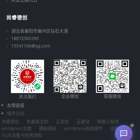
尚睿德创
湖北省襄阳市襄州区钻石大道
18872565290
15541106@qq.com
企业微信
客服微信
关注我们
友情链接
城市分站
尚睿德创
免备案主机
云主机
云建站
智能小程序
wordpress主题
模板源码
wordpress高级插件
切图源码网
5G大流量卡免费领取