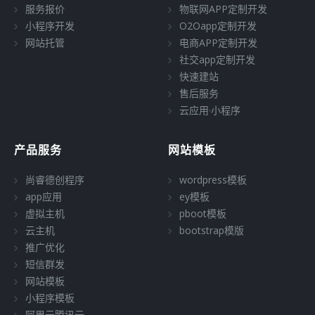
服务报价
物联网APP定制开发
技术知识
数据与API
高端网站
云主机
云·速成美站
弹窗广告
企业网站
小程序开发
O2Oapp定制开发
网站托管
电商APP定制开发
关于我们
服务报价
教育app定制开发
推广优化
睿推宝
商城网站
建站技巧
社交app定制开发
快速建站
小程序开发
物联网APP定制开发
短信群发
行业信息网站
网站优化
团队成员
售后服务
云应用·小程序
网站托管
O2Oapp定制开发
网站模板
政府网站
营销推广
联系我们
电商APP定制开发
小程序模板
手机网站
常见问题
产品服务
网站模板
合作客户
社交app定制开发
阿里云腾讯云
平面设计
尚睿德创程序
wordpress模板
免费获取报价
app应用
ey模板
快速建站
预约服务
虚拟主机
pboot模板
云主机
bootstrap模版
售后服务
推广优化
短信群发
云应用·小程序
网站模板
小程序模板
阿里云腾讯云