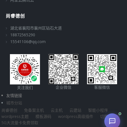
尚睿德创
湖北省襄阳市襄州区钻石大道
18872565290
15541106@qq.com
企业微信
客服微信
关注我们
友情链接
城市分站
尚睿德创
免备案主机
云主机
云建站
智能小程序
wordpress主题
模板源码
wordpress高级插件
切图源码网
5G大流量卡免费领取