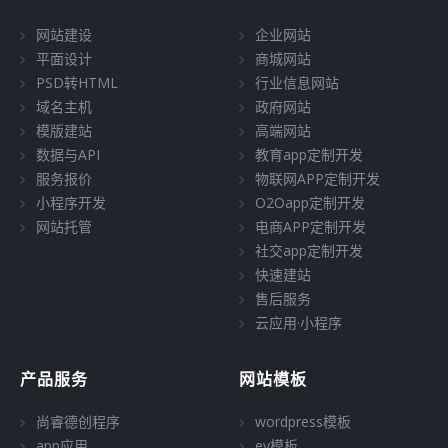
技术知识
数据与API
高端网站
云主机
云·速成美站
弹窗广告
企业网站
网站建设
企业网站
平面设计
商城网站
关于我们
服务报价
教育app定制开发
推广优化
睿推宝
商城网站
建站技巧
PSD转HTML
行业信息网站
域名主机
政府网站
小程序开发
物联网APP定制开发
短信群发
行业信息网站
网站优化
团队成员
模版建站
高端网站
数据与API
教育app定制开发
网站托管
O2Oapp定制开发
网站模板
政府网站
营销推广
联系我们
服务报价
物联网APP定制开发
小程序开发
O2Oapp定制开发
电商APP定制开发
小程序模板
手机网站
常见问题
合作客户
网站托管
电商APP定制开发
社交app定制开发
社交app定制开发
阿里云腾讯云
平面设计
免费获取报价
快速建站
快速建站
售后服务
预约服务
云应用·小程序
售后服务
产品服务
网站模板
云应用·小程序
尚睿德创程序
wordpress模板
app应用
ey模板