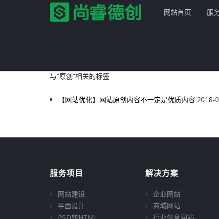
网站首页
服
与
“原创”
相关的标签
【网站优化】网站原创内容不一定是优质内容
2018-0
首页
服务项目
解决方案
网站建设
服务项目
解决方案
产品服务
平面设计
企业网站
网站建设
企业网站
网站模板
PSD转HTML
商城网站
尚睿德创程序
平面设计
商城网站
PSD转HTML
行业信息网站