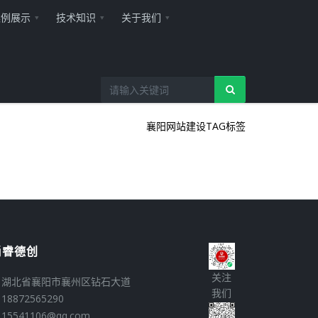
案例展示
技术知识
关于我们
襄阳网站建设
TAG标签
尚睿德创
关注
湖北省襄阳市襄州区钻石大道
我们
18872565290
15541106@qq.com