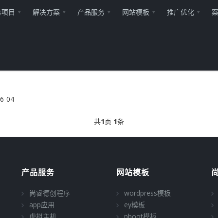
务项目
解决方案
产品服务
网站模板
推广优化
6-04
共
1
页
1
条
产品服务
网站模板
尚睿德创程序
wordpress模板
app应用
ey模板
虚拟主机
pboot模板