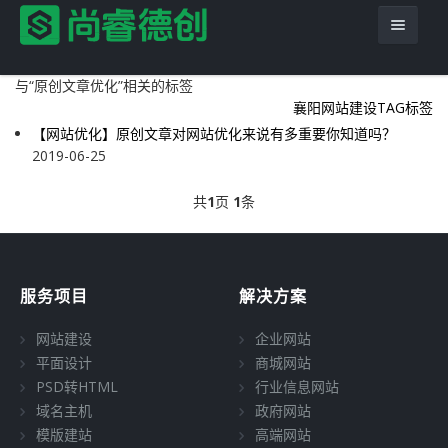
与
“原创文章优化”
相关的标签
襄阳网站建设
TAG标签
【网站优化】原创文章对网站优化来说有多重要你知道吗？
2019-06-25
首页
共
1
页
1
条
服务项目
解决方案
网站建设
服务项目
解决方案
产品服务
平面设计
企业网站
网站建设
企业网站
网站模板
PSD转HTML
商城网站
尚睿德创程序
平面设计
商城网站
PSD转HTML
行业信息网站
推广优化
域名主机
行业信息网站
app应用
云模板
域名主机
政府网站
模版建站
高端网站
案例展示
模版建站
政府网站
虚拟主机
小程序模板
案例