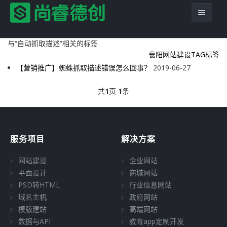
与
“自动抓取描述”
相关的标签
襄阳网站建设
TAG标签
【营销推广】蜘蛛抓取描述错误怎么回事？
2019-06-27
首页
共
1
页
1
条
服务项目
解决方案
网站建设
服务项目
解决方案
产品服务
平面设计
企业网站
网站建设
企业网站
平面设计
商城网站
网站模板
PSD转HTML
商城网站
尚睿德创程序
PSD转HTML
行业信息网站
域名主机
政府网站
推广优化
域名主机
行业信息网站
app应用
云模板
模版建站
高端网站
数据与API
教育app定制开发
案例展示
模版建站
政府网站
虚拟主机
小程序模板
案例