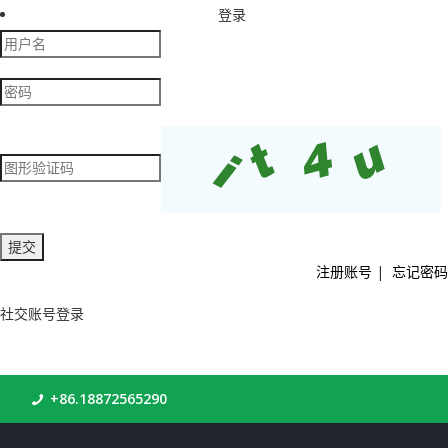
登录
注册账号
|
忘记密码
社交账号登录
+86.18872565290