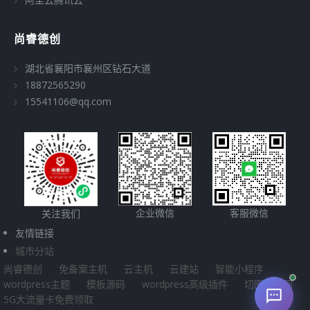
尚睿德创
湖北省襄阳市襄州区钻石大道
18872565290
15541106@qq.com
企业微信
客服微信
关注我们
友情链接
城市分站
尚睿德创
免备案主机
云主机
云建站
智能小程序
wordpress主题
模板源码
wordpress高级插件
切图源码网
5G大流量卡免费领取