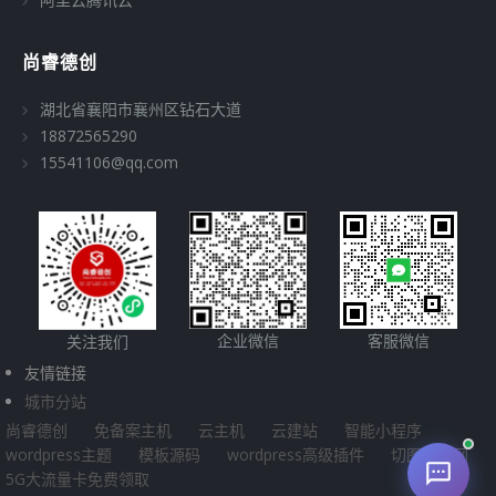
尚睿德创
湖北省襄阳市襄州区钻石大道
18872565290
15541106@qq.com
企业微信
客服微信
关注我们
友情链接
城市分站
尚睿德创
免备案主机
云主机
云建站
智能小程序
wordpress主题
模板源码
wordpress高级插件
切图源码网
5G大流量卡免费领取