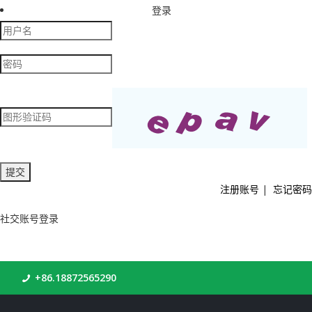
登录
注册账号
|
忘记密码
社交账号登录
+86.18872565290