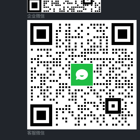
企业微信
客服微信