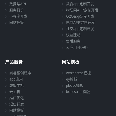
数据与API
教育app定制开发
技术知识
数据与API
高端网站
云主机
云·速成美站
弹窗广告
企业网站
服务报价
物联网APP定制开发
小程序开发
O2Oapp定制开发
关于我们
服务报价
教育app定制开发
推广优化
睿推宝
商城网站
建站技巧
网站托管
电商APP定制开发
社交app定制开发
小程序开发
物联网APP定制开发
短信群发
行业信息网站
网站优化
团队成员
快速建站
售后服务
网站托管
O2Oapp定制开发
网站模板
政府网站
营销推广
联系我们
云应用·小程序
电商APP定制开发
小程序模板
手机网站
常见问题
合作客户
产品服务
网站模板
社交app定制开发
阿里云腾讯云
平面设计
免费获取报价
尚睿德创程序
wordpress模板
快速建站
预约服务
app应用
ey模板
虚拟主机
pboot模板
售后服务
云主机
bootstrap模版
推广优化
云应用·小程序
短信群发
网站模板