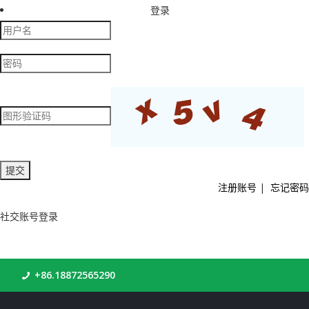
登录
注册账号
|
忘记密码
社交账号登录
+86.18872565290