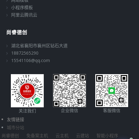
小程序模板
阿里云腾讯云
尚睿德创
湖北省襄阳市襄州区钻石大道
18872565290
15541106@qq.com
企业微信
客服微信
关注我们
友情链接
城市分站
尚睿德创
免备案主机
云主机
云建站
智能小程序