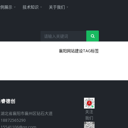
案例展示
技术知识
关于我们
襄阳网站建设
TAG标签
尚睿德创
关注
湖北省襄阳市襄州区钻石大道
我们
18872565290
15541106@qq.com