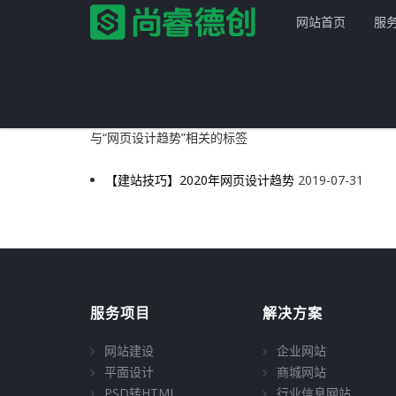
网站首页
服
与
“网页设计趋势”
相关的标签
【建站技巧】2020年网页设计趋势
2019-07-31
首页
服务项目
解决方案
网站建设
服务项目
解决方案
产品服务
平面设计
企业网站
网站建设
企业网站
网站模板
PSD转HTML
商城网站
尚睿德创程序
平面设计
商城网站
PSD转HTML
行业信息网站