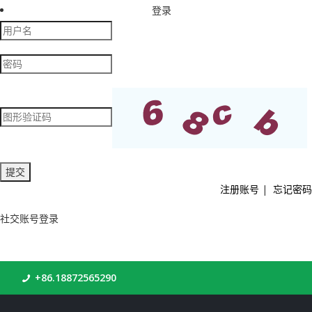
登录
注册账号
|
忘记密码
社交账号登录
+86.18872565290