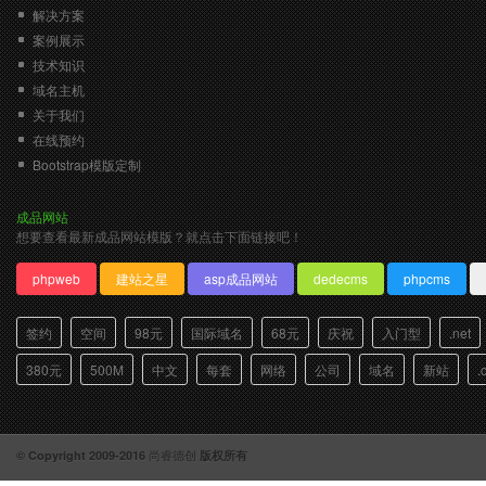
解决方案
支持分类、评论、点赞等功能
支持优
案例展示
技术知识
域名主机
关于我们
在线预约
Bootstrap模版定制
成品网站
想要查看最新成品网站模版？就点击下面链接吧！
phpweb
建站之星
asp成品网站
dedecms
phpcms
签约
空间
98元
国际域名
68元
庆祝
入门型
.net
活动票务
380元
500M
中文
每套
网络
公司
域名
新站
.
￥1180/年
（7天免费试用）
支持活动发布、在线报名、微信支付、
同
快速核销、客户管理、名单导出等功能
尚睿德创
© Copyright 2009-2016
版权所有