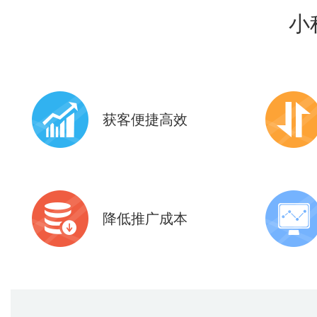
小
获客便捷高效
共享9亿+微信现成活跃用户
10+应
6亿+微信支付用户
助力全
降低推广成本
开发成本低，周期短
微信导
可快速上线，第一时间抢占市场
全面增