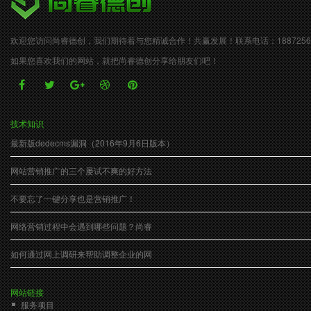
欢迎您访问尚睿德创，我们期待着与您精诚合作！共赢发展！联系电话：18872565
若现有解决方案不能满足您全部需求，可单独增
如果您喜欢我们的网站，就把
尚睿德创
分享给朋友们吧！
根据您的实际需要先开通一个解决方案，再
技术知识
最新版dedecms漏洞（2016年9月6日版本）
网站营销推广的三个屡试不爽的好方法
不要忘了一键分享也是营销推广！
网络营销过程中会遇到哪些问题？尚睿
如何通过网上调研来帮助调整企业的网
内容资讯
￥680/年
（7天免费试用）
网站链接
服务项目
适用于各类资讯、内容发布、
商