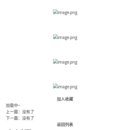
技术知识
数据与API
高端网站
云主机
云·速成美站
弹窗广告
企业网站
关于我们
服务报价
教育app定制开发
推广优化
睿推宝
建站技巧
商城网站
小程序开发
物联网APP定制开发
短信群发
网站优化
行业信息网站
团队成员
网站托管
O2Oapp定制开发
网站模板
营销推广
政府网站
联系我们
电商APP定制开发
小程序模板
常见问题
手机网站
合作客户
社交app定制开发
阿里云腾讯云
平面设计
免费获取报价
快速建站
预约服务
加入收藏
售后服务
加载中~
上一篇：没有了
云应用·小程序
下一篇：没有了
返回列表